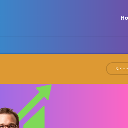
H
Selec