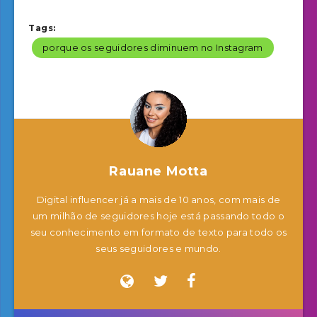
Tags:
porque os seguidores diminuem no Instagram
Rauane Motta
Digital influencer já a mais de 10 anos, com mais de
um milhão de seguidores hoje está passando todo o
seu conhecimento em formato de texto para todo os
seus seguidores e mundo.