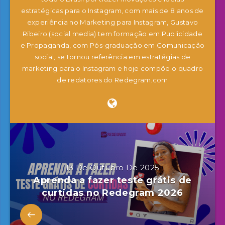
estratégicas para o Instagram, com mais de 8 anos de
experiência no Marketing para Instagram, Gustavo
Ribeiro (social media) tem formação em Publicidade
e Propaganda, com Pós-graduação em Comunicação
social, se tornou referência em estratégias de
marketing para o Instagram e hoje compõe o quadro
de redatores do Redegram.com
13 De Outubro De 2025
Aprenda a fazer teste grátis de
curtidas no Redegram 2026