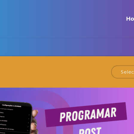
H
Selec