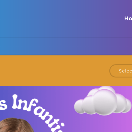
H
Selec