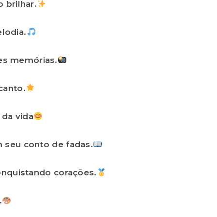
 brilhar.
lodia.
es memórias.
canto.
 da vida
 seu conto de fadas.
onquistando corações.
.