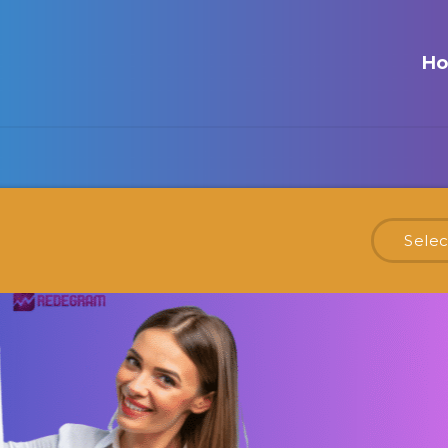
H
Selec