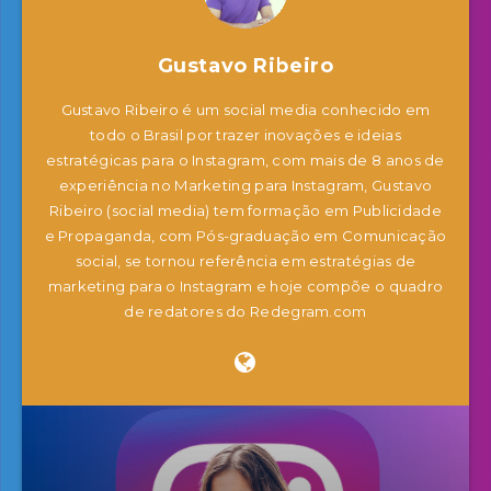
Gustavo Ribeiro
Gustavo Ribeiro é um social media conhecido em
todo o Brasil por trazer inovações e ideias
estratégicas para o Instagram, com mais de 8 anos de
experiência no Marketing para Instagram, Gustavo
Ribeiro (social media) tem formação em Publicidade
e Propaganda, com Pós-graduação em Comunicação
social, se tornou referência em estratégias de
marketing para o Instagram e hoje compõe o quadro
de redatores do Redegram.com