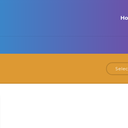
H
Selec