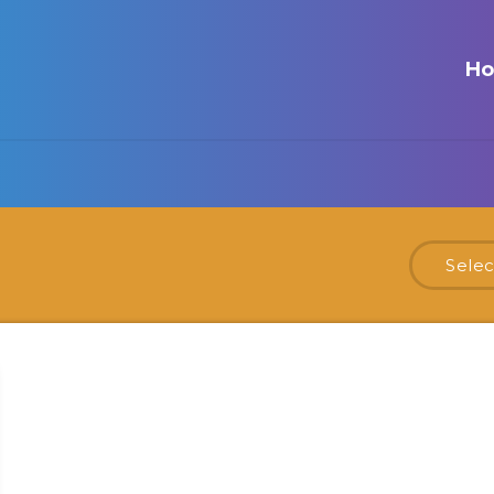
H
Selec