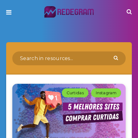
Curtidas
Instagram