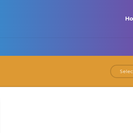
H
Selec